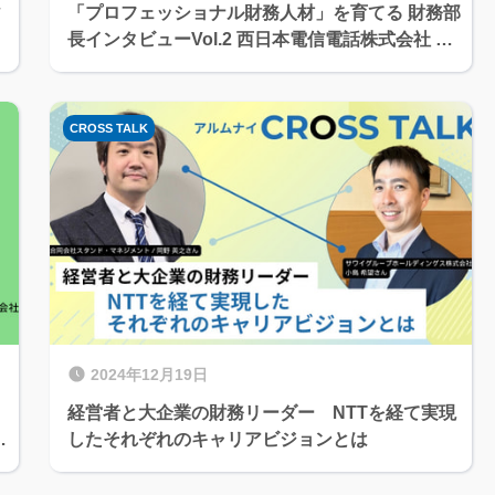
ィ
「プロフェッショナル財務人材」を育てる 財務部
～
長インタビューVol.2 西日本電信電話株式会社 執
行役員 財務法務部長 鶴田 祐司
CROSS TALK
2024年12月19日
経営者と大企業の財務リーダー NTTを経て実現
イ
したそれぞれのキャリアビジョンとは