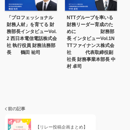
「プロフェッショナル
NTTグループを率いる
財務人材」を育てる 財
財務リーダー育成のた
務部長インタビューVol.
めに 財務部
2 西日本電信電話株式会
長 インタビューVol.1N
社 執行役員 財務法務部
TTファイナンス株式会
長 鶴田 祐司
社 代表取締役副
社長 財務事業本部長 中
村 卓司
前の記事
【リレー投稿企画まとめ】