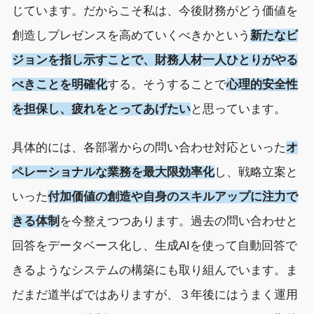
じています。だからこそ私は、今後財務がどう価値を
創造しプレゼンスを高めていくべきかという
新たなビ
ジョンを指し示すことで、財務人材一人ひとりがやる
べきことを明確化
する。そうすることで
心理的安全性
を担保し、疲れをとってあげたい
と思っています。
具体的には、各部署からの問い合わせ対応といった
オ
ペレーショナルな業務を最大限効率化
し、戦略立案と
いった
付加価値の創造や自身のスキルアップに注力で
きる体制
を今整えつつあります。過去の問い合わせと
回答をデータベース化し、生成AIを使って自動回答で
きるようなシステムの構築にも取り組んでいます。ま
だまだ道半ばではありますが、３年後にはうまく運用