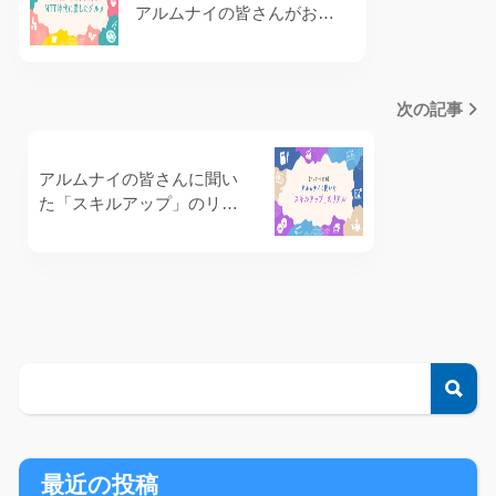
アルムナイの皆さんがおす
すめする「NTT時代に愛し
たグルメ」7選
次の記事
アルムナイの皆さんに聞い
た「スキルアップ」のリア
ル
検
最近の投稿