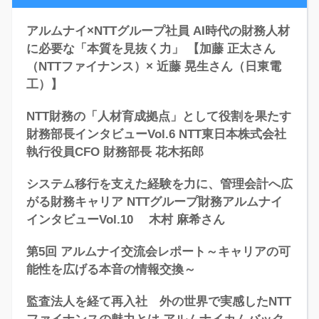
アルムナイ×NTTグループ社員 AI時代の財務人材
に必要な「本質を見抜く力」 【加藤 正太さん
（NTTファイナンス）× 近藤 晃生さん（日東電
工）】
NTT財務の「人材育成拠点」として役割を果たす
財務部長インタビューVol.6 NTT東日本株式会社
執行役員CFO 財務部長 花木拓郎
システム移行を支えた経験を力に、管理会計へ広
がる財務キャリア NTTグループ財務アルムナイ
インタビューVol.10 木村 麻希さん
第5回 アルムナイ交流会レポート～キャリアの可
能性を広げる本音の情報交換～
監査法人を経て再入社 外の世界で実感したNTT