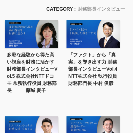
CATEGORY :
財務部長インタビュー
多彩な経験から得た高
「ファクト」から「真
い視座を財務に活かす
実」を導き出す力 財務
財務部長インタビューV
部長インタビューVol.4
ol.5 株式会社NTTドコ
NTT株式会社 執行役員
モ 常務執行役員 財務部
財務部門長 中村 俊彦
長 藤城 夏子