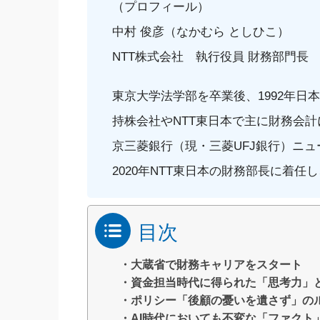
（プロフィール）
中村 俊彦（なかむら としひこ）
NTT株式会社 執行役員 財務部門長
東京大学法学部を卒業後、1992年日
持株会社やNTT東日本で主に財務会
京三菱銀行（現・三菱UFJ銀行）ニ
2020年NTT東日本の財務部長に着任し
目次
・大蔵省で財務キャリアをスタート
・資金担当時代に得られた「思考力」
・ポリシー「後顧の憂いを遺さず」の
・AI時代においても不変な「ファクト