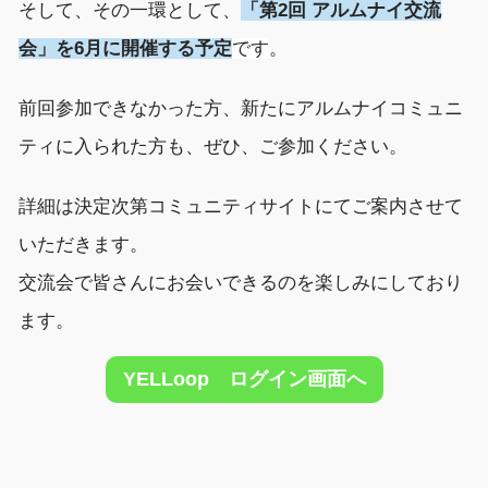
そして、その一環として
、
「
第2
回
アルムナイ
交流
会」を6
月
に開催
する
予定
です
。
前回参加できなかった
方
、新たにアルムナイコミュニ
ティに入られた方
も
、
ぜひ
、
ご参加
ください
。
詳細は
決定
次第
コミュニティサイトにてご案内させて
いただきます
。
交流会で
皆さんにお会いできるのを楽しみにして
おり
ます。
YELLoop ログイン画面へ