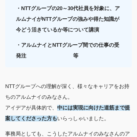
・
NTT
グループ
の20～30代
社員
を対象に
、ア
ルムナイがNTT
グループ
の強みや
得た
知識
が
今どう活きているか
等について
講演
・
アルムナイとNTTグループ間での仕事の受
発注
等
NTTグループへの理解
が
深く、
様々なキャリアをお持
ち
のアルムナイの
みな
さん。
アイデア
が
具体的
で、
中には
実現に向け
た道筋
まで
提
案してくださった
方も
いらっしゃいました。
事務局としても、こうしたアルムナイのみなさんの
ア