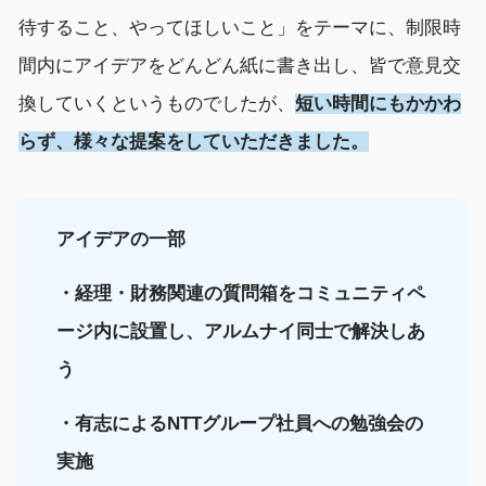
待すること、やってほしいこと」をテーマに、制限時
間内にアイデアをどんどん紙に書き出し、皆で意見交
換していくというものでしたが、
短
い
時間
に
も
かかわ
らず、様々な
提案をしていただ
き
ました
。
アイデアの一部
・経理・財務関連の質問箱をコミュニティペ
ージ内に設置し、アルムナイ同士で解決しあ
う
・有志による
NTTグループ社員への
勉強会の
実施