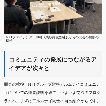
NTTファイナンス 中村代表取締役副社長からの開会の挨拶の
様子
コミュニティの発展につながるア
イデアが次々と
開会の挨拶、
NTT
グループ
財務
アルムナイ
コミュニテ
ィ
について
の
概要
説明を経て、いよいよ
交流
のプログ
ラムへ。まずはアルムナイ同士の
自己紹介
からです。