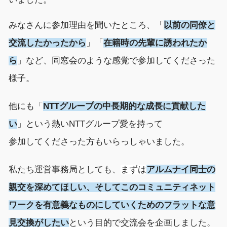
みな
さんに参加理由を聞いたところ、
「
以前の同僚と
交流したかった
から
」「
在籍時の
先輩
に誘われたか
ら
」
など、
同窓会
のような
感覚で
参加して
くださった
様子。
他にも
「
NTT
グループの中長期的な成長に貢献した
い
」
という熱いNTT
グループ
愛を持って
参加してくださった
方も
いらっしゃいました。
私たち運営
事務局
としても、
まずは
アルムナイ同士の
親交を深めてほしい、そして
この
コミュニテ
ィ
ネット
ワーク
を有意義な
もの
にしていくため
の
フラットな
意
見
交換が
したい
という目的で
交流会を企画しました。