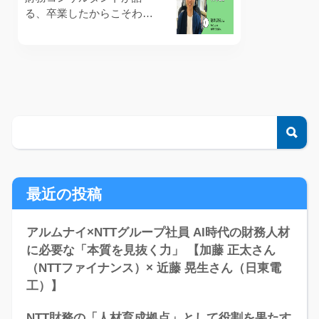
る、卒業したからこそわか
る「NTT財務」の卓越性 NT
Tグループ財務アルムナイイ
ンタビューVol.1 鵜飼 邦夫
さん
検
最近の投稿
アルムナイ×NTTグループ社員 AI時代の財務人材
に必要な「本質を見抜く力」 【加藤 正太さん
（NTTファイナンス）× 近藤 晃生さん（日東電
工）】
NTT財務の「人材育成拠点」として役割を果たす