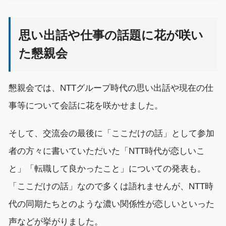
思い出話や仕事の話題に花が咲い
た懇親会
懇親会
では、
NTTグループ時代の
思い出話や
現在の仕
事
等
について会話に花を咲かせ
ました。
そして、
交流会の最後に「ここだけの話」として
参加
者の方々
に書いていただいた
「
NTT時代が恋しいこ
と
」「転職して良かったこと」について
の
発表も
。
「
ここだけの
話」
なので
多くは語
れません
が
、
NTT時
代の同期たちとのような濃い関係性
が恋しいといった
声
などが
挙がり
ました
。