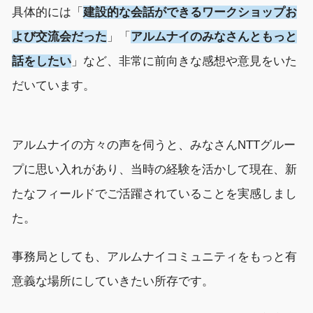
具体的には
「
建設的な会話ができるワークショップお
よび交流会だった
」
「
アルムナイ
の
みな
さんともっと
話
を
したい
」
など、非常に前向きな感想や意見をいた
だいています。
アルムナイの方々
の声を伺
うと、
みな
さん
NTTグルー
プ
に
思い入れ
が
あり、
当時
の経験を
活かして現在、新
たなフィールドで
ご
活躍
されている
ことを実感しまし
た。
事務局としても、
アルムナイコミュニティをもっと有
意義な場所にしていきたい
所存です
。