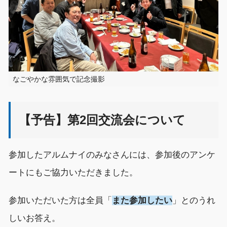
なごやかな雰囲気で記念撮影
【予告】第2回交流会について
参加したアルムナイのみなさん
に
は、
参加
後の
アンケ
ートに
もご協力いただきました。
参加いただいた方は
全員
「
また参加したい
」
と
のうれ
しいお答え。