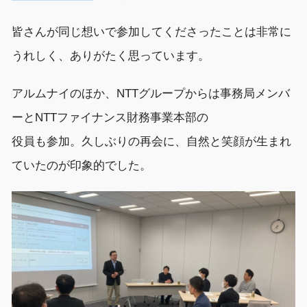
皆さんが
同じ
想い
で参加してくださったこと
は非常に
うれしく、ありがた
く思っています
。
アルムナイのほか、
NTTグループからは
事務局
メンバ
ー
と
NTTファイナンス財務事業本部の
役員も
参加。
久しぶりの再会に
、
自然と笑顔が生まれ
ていたのが印象的でした。