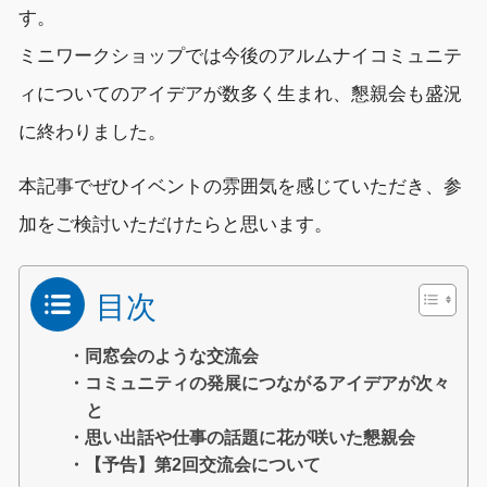
す。
ミニワークショップでは今後のアルムナイ
コミュニテ
ィについての
アイデアが
数
多く
生まれ
、懇親会も盛況
に終わりました。
本
記事でぜひイベントの
雰囲気
を
感じていただき、参
加をご検討いただけたらと思います。
目次
・同窓会のような交流会
・コミュニティの発展につながるアイデアが次々
と
・思い出話や仕事の話題に花が咲いた懇親会
・【予告】第2回交流会について