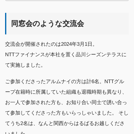
同窓会のような交流会
交流会が開催されたのは
2024年3月1日。
NTTファイナンスが本社を置く
品川シーズンテラス
に
て
実施しま
した
。
ご
参加
くださった
アルムナイの方
は計6名。
NTTグル
ープ在籍時
に所属していた組織
も退職時期も異なり、
お一人で参加された方も、お知り合い同士で誘い合
っ
て
参加してくださった方もいらっしゃいました。
そし
て
うち2名は
、なんと
関西から
はるばる
お越しくださ
いました。