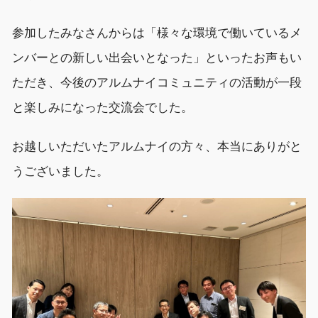
参加した
みなさんから
は
「
様々な環境で働いているメ
ンバ
ー
との新しい出会いとなった
」
といった
お声もい
ただき、
今後のアルムナイコミュニティの活動が一段
と楽しみに
なった交流会でした。
お越しいただいた
アルムナイの
方々、
本当にありがと
うございました
。