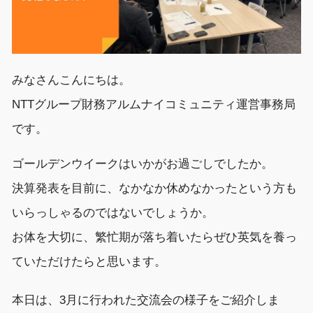
みなさんこんにちは。
NTTグループ
財務アルムナイコミュニティ運営事務局
です。
ゴールデンウイーク
は
いかがお過ごしでしたか。
決算発表を目前に、なかなか休めなかったという方も
いらっしゃるのではないでしょうか。
お体を大切に、繁忙期が落ち着いたらぜひ英気を養っ
ていただけたらと思います。
本日
は、
3月に行われた
交流会の様子
をご紹介しま