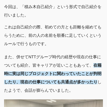
今回
は、
「
積み木自己紹介
」
という形式で自己紹介
を
行いました。
これ
は
自己紹介の際
、
初めての方とも
距離
を
縮
めても
らうために
、
前の人の名前を
順番に
足していく
という
ルール
で
行う
もの
です
。
また、
併せて
NTT
グループ
時代の経歴や現在の仕事に
ついても
紹介。皆キャリアが近いこと
もあ
って
、
在籍
時
に
実は
同じプロジェクトに関わっていたことが判明
したり、現在の仕事について
も共通点が多かったり
し
たようで、
会話が
膨らんで
いました
。