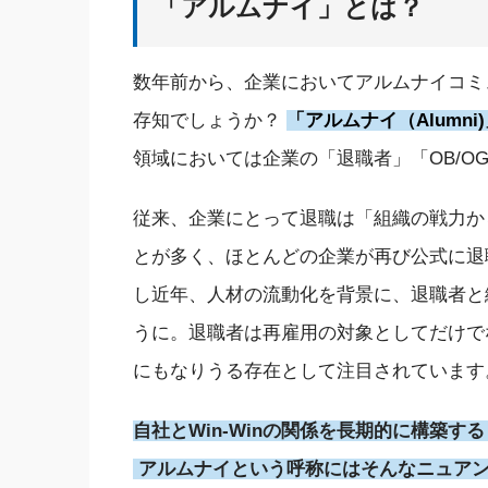
「アルムナイ」とは？
数年前から
、
企業において
アルムナイコミ
存知でしょうか？
「アルムナイ
（
Alumni)
領域においては企業の「退職者」「
OB/
O
従来、企業にとって
退職は「組織の戦力か
とが多く、
ほとんどの企業が
再び
公式に
退
し
近年
、人材の流動化を背景に、退職者と
うに
。退職者は
再雇用
の対象として
だけで
にもなりうる
存在として
注目されて
い
ます
自社と
Win-
Winの関係を長期的に
構築する
アルムナイという呼称にはそんなニュア