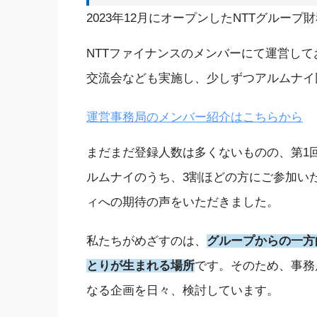
2023年12月にオープンしたNTTグループ
NTTファイナンスのメンバー
にて
運営
して
交流会なども実施し、少しずつ
アルムナイ
運営事務局のメンバー紹介はこちらから
まだまだ
登録
人数は多くないものの、第1
ルムナイの
うち、
3割ほどの方にご参加い
ィ
への
期待
の声をいただ
きました
。
私たちが
めざ
すのは、
グループからの
一方
とり
が生まれる場所
です。
そのため、
事務
なる企画
を
日々、
検討しています。