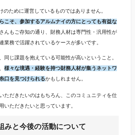
だけのために運営しているものではありません。
らこそ、参加するアルムナイの方にとっても有益な
さんもご存知の通り、
財務人材は専門性・汎用性が
連業務
で活躍されている
ケースが多いです。
、
同じ課題を抱えている
可能性が高いということ。
、
様々な境遇・経験を持つ財務人材
が集うネットワ
糸口を見つけられる
かもしれません。
いただきたいのはもちろん、この
コミュニティ
を仕
用いただきたいと思っています。
組みと今後の活動について