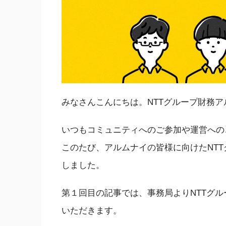
みなさんこんにちは。
NTT
グループ財務ア
いつもコミュニティへの
ご参加
や運営への
このたび、アルムナイの皆様に向けた
NT
しました。
第
１
回目の記事
で
は、事務局より
NTT
グル
いただきます。