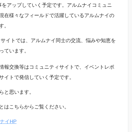
事を
アップしていく
予定
です。アルムナイ
コミュニ
現在
様々な
フィールド
で活躍しているアルムナイ
の
す。
ィサイトで
は
、
アルムナイ同士の交流
、
悩みや知恵を
っています。
情報交換等は
コミュニティサイトで、
イベント
レポ
サイト
で発信していく予定です。
らと思います。
とはこちらから
ご覧ください。
ナイHP