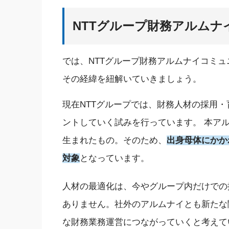
NTTグループ財務アルム
では、
NTT
グループ財務アルムナイコミュ
その経緯を紐解いていきましょう。
現在
NTTグループでは、財務人材の採用・
ントしていく試みを行ってい
ます
。
本
ア
生まれたもの。
そのため、
出身母体にかか
対象
となっています。
人材の最適化は、
今や
グループ内
だけ
で
の
ありません。社外のアルムナイとも
新たな
な
財務業務運営
につながっていくと考えて