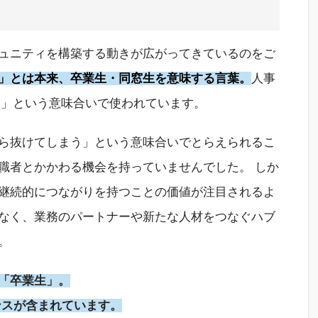
ュニティ
を
構築する動きが広がってきて
いるのをご
」
と
は
本来
、
卒業生・同窓生
を意味
する言葉。
人事
G」という意味合い
で使われています
。
ら抜けてしまう」という
意味合い
で
とらえられるこ
職者とかかわる
機会
を持っていませんでした
。
しか
継続的につながりを持つことの価値が
注目されるよ
なく
、
業務
のパートナー
や
新たな
人材
をつなぐハブ
。
「卒業生」
。
ンスが含まれてい
ます。