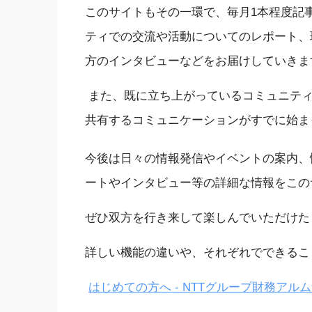
この
サイト
もその一環で
、毎月
1本程度記
ティでの交流や
活動についてのレポート、
方
のインタビューなどをお届け
していきま
また、既に
立ち上がっているコミュニテ
共有するコミュニケーションがすでに始ま
今後は
日々の情報発信やイベントの案内、
ートやインタビュー
等の
詳細な
情報を
この
ぜひ双方を行き来して楽しんで
いただけた
詳しい機能の違いや
、
それぞれでできるこ
はじめての方へ - NTTグループ財務アルム