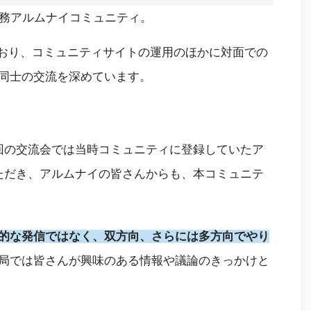
財務アルムナイ
コミュニティ
。
おり、
コミュニティサイトの
運用
のほかに対面での
同士の
交流
を深めています。
回の交流会では当時コミュニティに
登録
していたア
ただき
、
アルムナイの皆さんからも、
本
コミュニテ
的な
発信ではなく、
双方向、
さらに
は
多方向でや
り
局では皆さんが
興味
の
ある
情報や
議論
のきっかけ
と