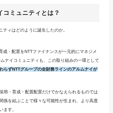
ナイコミュニティとは？
ニティ
はどのように誕生したのか。
育成・配置を
NTT
ファイナンスが
一元的にマネジメ
ルムナイ
コミュニティ
も、この取り組みの一環として
わらず
NTTグループの全財務ラインのアルムナイが
採用・育成・配置
配置
だけでかなえられるものでは
関係を結ぶこと
で
様々な可能性が生まれ、
より
高度
います。