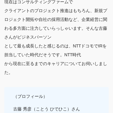
現在はコンサルティングファームで
クライアントの
プロジェクト
推進
はもちろん、
新規
プ
ロジェクト
開拓
や
自社の
採用活動など
、
企業経営に関
わる多方面に
注力して
いらっしゃいます
。そんな古藤
さんが
ビジネスパーソン
として最も成長
した
と感じる
のは
、
NTTドコモでIRを
担当していた時代だそう
です
。
NTT時代
から現在に至る
までのキャリアについてお伺いしまし
た。
（プロフィール）
古藤
秀彦
（
ことう
ひでひこ
）さん