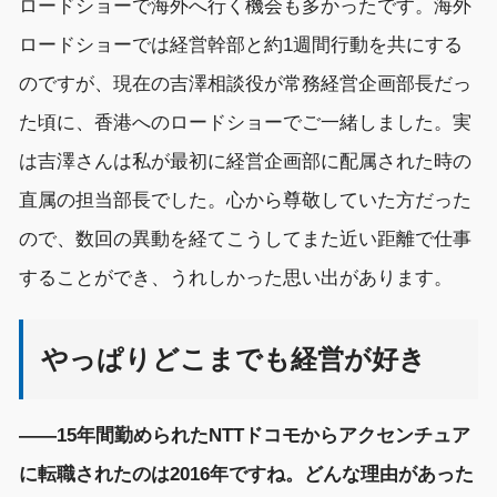
ロードショーで
海外へ行く機会も多かったです。海外
ロードショーでは
経営幹部と
約
1
週間行動を共にする
のですが、現在の吉澤相談役が常務経営企画部長だっ
た頃に
、
香港
への
ロードショーでご一緒しました。実
は吉澤さんは私が最初に経営企画部に配属された
時の
直属の担当部長でした。心から尊敬していた方
だった
ので、数回の異動を経てこうしてまた
近い距離で仕事
することができ、
うれ
しかった
思い出があります。
やっぱりどこまでも経営が好き
――
15年間勤められた
NTTドコモから
アクセンチュア
に転職されたのは20
16
年ですね。
どんな
理由
があった