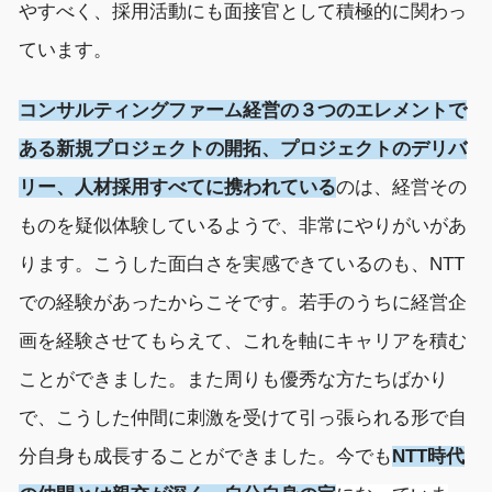
やすべく
、
採用活動
にも面接官として
積極的に
関わっ
ています
。
コンサルティングファーム
経営の３つのエレメントで
ある
新規
プロジェクトの
開拓、プロジェクト
のデリバ
リー
、人材採用すべてに携われている
のは
、経営その
ものを疑似体験しているようで、
非常にやりがいがあ
ります。
こうした面白さを実感できているのも
、
NTT
での経験
があったからこそ
です
。
若手のうちに経営企
画を
経験させてもらえて、これを軸にキャリアを積む
ことができました。
また周りも優秀な
方
たちばかり
で、こうした仲間に刺激を受けて引っ張られる形で自
分自身も
成長することができました。今でも
NTT
時代