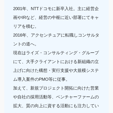
20
01
年
、
NTT
ドコモ
に
新卒
入社。
主に
経営企
画やIRなど
、経営の中枢に近い
部署
にてキャ
リアを
積む
。
20
16
年
、
アクセンチュア
に転職
しコンサルタ
ントの道へ
。
現在は
ライズ・コンサルティング・グループ
にて
、
大手クライアントにおける
新
組織の立
上げに向けた
構想
・
実行支援
や
大規模
システ
ム導入
案件
の
PMO等に従事
。
加えて、
新規
プロジェクト
開拓
に向けた
営業
や
自社の
採用活動等、ベンチャーファームの
拡大、質の向上に資する活動にも
注力してい