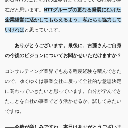
在
だと思
います。
NTTグループの
更なる発展にむけた
企業経営に活かしてもらえるよう、私たちも
協力して
いければ
と思っています。
――
ありがとうございます。
最後に、
古藤
さんご自身
の今後のビジョンについてお聞かせいただけますか？
コンサルティング業界でもある程度経験を積んできた
ので、
ゆくゆくは事業会社に戻
って
全社的な意思決定
に関わっていきたい
と思っています。
自分が学んでき
たことを自社の事業でどう活かせるか、試してみたい
ですね。
――今後が楽しみですね。本日はありがとうございま