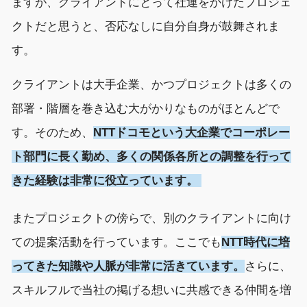
ます
が、クライアントにとって社運をかけたプロジェ
クトだと
思うと、否応なしに自分自身が鼓舞されま
す。
クライアントは大手企業
、かつプロジェクトは多くの
部署・階層を巻き込む大がかりな
ものがほとんどで
す。そのため
、
NTT
ドコモ
という大企業
で
コーポレー
ト部門
に
長く勤め
、多くの
関係各所との調整
を行って
き
た経験は非常に
役立っています
。
また
プ
ロジェクトの傍らで、別のクライアントに向け
ての提案活動を行っています。
ここで
も
NTT
時代に培
ってきた知識や人脈
が非常に活きています
。
さらに、
スキルフルで当社の掲げる想いに共感できる仲間を増