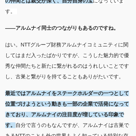
の仲間とは親交が
深く、
自分自身の宝
になっていま
す。
――アルムナイ
同士のつながりもある
の
ですね。
はい。
NTT
グループ
財務アルムナイコミュニティ
に関
してはまだ入ったばかりですが、
こうした
魅力
的で優
秀な
仲間
たち
と
新たに
繋がれるのは
うれ
しいことです
し、古巣と繋がりを持て
ることもありがたいです。
最近ではアルムナイをステークホルダーの一つとして
位置づけようという動きも一部の企業で活発になって
きており、
アルムナイ
の注目度が増している印象で
す
。
自分で言うのもな
んですが、
アルムナイは
古巣で
あるNTTのことも
外の世界も
よく知っている
特別な
存