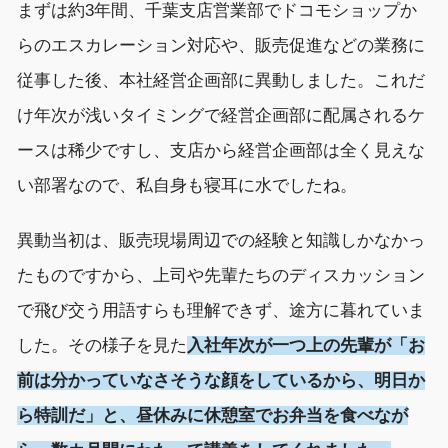
まずは
約
3
年間、
千葉支店営業部
でドコモショップ
か
らの
エスカレ
ーション
対応
や
、
販売
促進
など
の業務に
従事した
後、
本社経営企画部に異動しました。
これだ
け
年次が浅い
タイミングで経営企画
部
に配属される
ケ
ース
は
稀少
ですし、支店から経営企画部は全く見えな
い部署なので
、
私自身も
寝耳に水でした
ね
。
異動当初は、
販売
現場
周辺
での
経験
と知識
しかなかっ
たものですから、
上司や先輩たちのディスカッション
で飛び交う用語すらも理解できず、
途方に暮れて
いま
した。
その様子を見た
入社年次が
一つ上の先輩が「
お
前は分かって
い
なさそうな顔をしているから、明日か
ら特訓だ
」と、昼休みに休憩室でお弁当を食べなが