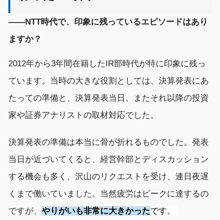
――
NTT時代で
、
印象に残っているエピソードはあり
ますか？
20
12年から3年間在籍した
IR
部時代
が
特に
印象に残っ
ています。
当時の大きな
役割としては、
決算発表
にあ
たっての
準備
と、
決算発表
当日
、またそれ以降
の
投資
家や証券アナリスト
の
取材対応
で
した
。
決算発表
の準備は本当に
骨が折れるものでした
。発表
当日
が近づいてくると、
経営
幹部とディスカッション
する機会も多く、沢山のリクエストを受け、
連日
夜遅
く
まで働いていました。
当然
疲労
は
ピークに達するの
ですが、
やりがいも非常に大きかった
です。