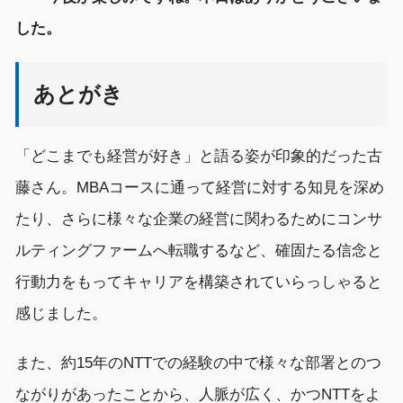
した
。
あとがき
「
どこまでも経営
が好き
」
と語る姿
が印象的
だった古
藤さん。MBAコースに通って経営に対する
知見
を
深め
たり
、さらに様々な企業の経営に関わるためにコンサ
ルティングファームへ転職するなど、
確固たる信念と
行動力を
もってキャリアを構築されていらっしゃると
感じまし
た。
また、
約
15年
のNTT
での経験
の中で
様々な部署とのつ
ながりがあったことから、
人脈が広く、かつ
NTT
をよ