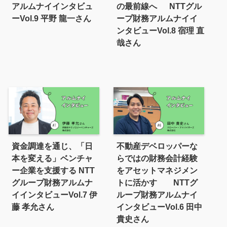
アルムナイインタビュ
の最前線へ NTTグル
ーVol.9 平野 龍一さん
ープ財務アルムナイイ
ンタビューVol.8 宿理 直
哉さん
資金調達を通じ、「日
不動産デベロッパーな
本を変える」ベンチャ
らではの財務会計経験
ー企業を支援する NTT
をアセットマネジメン
グループ財務アルムナ
トに活かす NTTグ
イインタビューVol.7 伊
ループ財務アルムナイ
藤 孝允さん
インタビューVol.6 田中
貴史さん