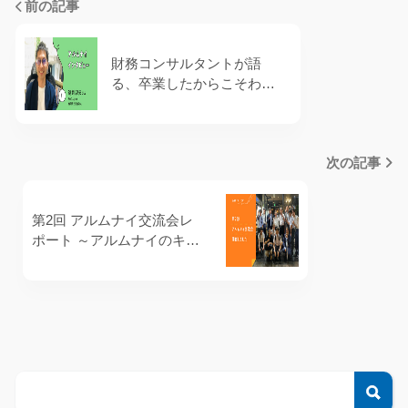
前の記事
財務コンサルタントが語
る、卒業したからこそわか
る「NTT財務」の卓越性 NT
Tグループ財務アルムナイイ
ンタビューVol.1 鵜飼 邦夫
次の記事
さん
第2回 アルムナイ交流会レ
ポート ～アルムナイのキャ
リアビジョン～
検