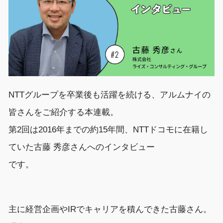
NTTグループ
を
卒業後も
活躍を続ける、
アルムナイ
の
皆さん
をご紹介する本連載。
第
2
回は20
16
年までの
約15年間、
NTT
ドコモ
に在籍し
ていた
古藤
秀彦
さん
への
インタビュー
です。
主に経営企画やIRでキャリアを積んできた
古藤さん。