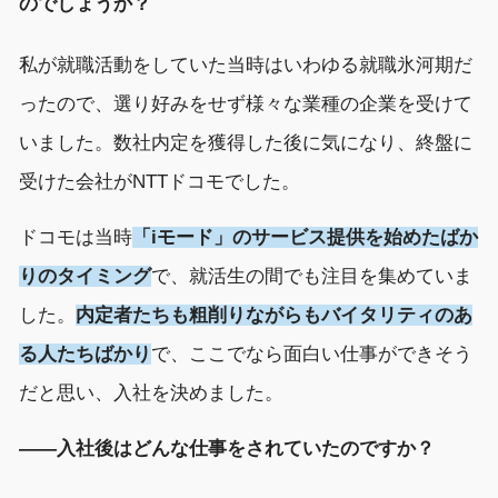
のでしょうか
？
私が就職活動をしていた
当時はいわゆる就職氷河期だ
ったので、選り好みをせず様々な業種の企業を受けて
いました。
数社内定を獲得した後に気に
なり
、
終盤
に
受けた
会社
が
NTTドコモ
でした
。
ドコモは
当時
「
i
モード」のサービス提供
を
始
めた
ばか
りのタイミング
で、
就活生の間で
も注目を集めていま
した
。
内定者たちも
粗削りながらも
バイタリティのあ
る人たちばかり
で、ここでなら面白い
仕事
ができそう
だと思い、入社を決めました。
――
入社後はどんな仕事をされていたのですか？