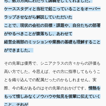
ら、
数カ月間にわたって講義をしてくれ
ました
。
ケーススタディと当社で起こっていることをオーバー
ラップさせながら
解説していただいた
ことで、
現状の
会社の
目標
・
課題
や
、
自分たちの部署
が
やるべきこと
が腹落ち
し
、
あわせて
経営企画
部
の
ミッションや業務の
基礎
も
理解すること
ができました
。
その先輩は優秀で、シニアクラス
の方々
からの評価も
高い方でした。
今思えば、その方
に
指導してもらうこ
とを織り込んでの配属だっ
たの
かもしれません
。
実
際、
今の私
があるのは
その
先輩
のおかげです
。
情熱を
もって
惜しみなくノウハウや知見を
後輩に
伝えていく
こと
、それが