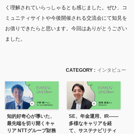
く理解されて
いらっ
しゃる
とも感じました。
ぜひ、
コ
ミュニティサイト
や今後開催される交流会にて
知見を
お借りでき
たらと思います。
今回はありがとうござい
ました。
CATEGORY :
インタビュー
知的好奇心が導いた、
SE、年金運用、IR——
最先端を切り開くキャ
多様なキャリアを経
リア NTTグループ財務
て、サステナビリティ