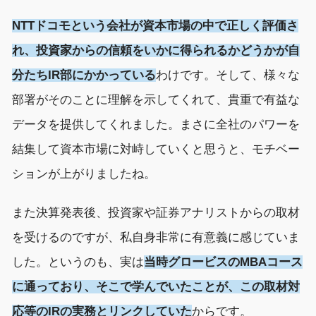
NTTドコモという会社が資本市場の中で正しく評価さ
れ
、
投資家からの
信頼
を
いかに
得られるかどうかが自
分たち
IR部にかかっている
わけです。
そして
、
様々な
部署が
そ
の
ことに
理解
を示して
くれて
、
貴重
で有益な
データ
を提供してくれました。まさに
全社のパワーを
結集して資本市場に対峙していく
と思うと、モチベー
ションが上がりました
ね
。
また
決算発表
後
、
投資家や証券アナリスト
から
の取材
を受ける
のですが
、
私自身
非常に
有意義
に感じていま
した。
というのも、実は
当時グロービスの
MBAコース
に通って
おり
、
そこで
学んでいたこと
が、この取材
対
応等のIR
の実務
とリンクして
いた
からです。