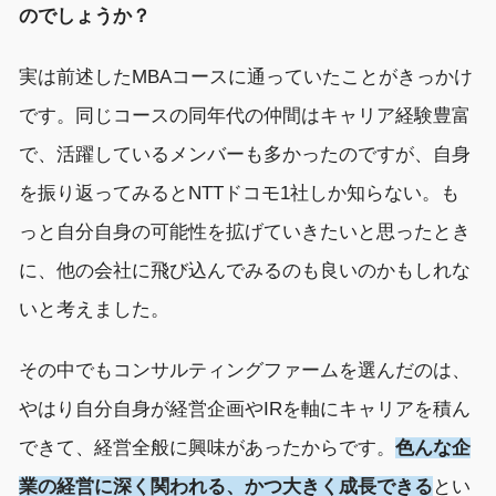
のでしょうか？
実は前述したMBAコースに通っていたことがきっかけ
です。
同じコース
の
同年代の仲間はキャリア経験豊富
で、
活躍しているメンバーも多
かったのですが
、
自身
を振り返ってみると
NTTドコモ
1社
しか知らない。も
っと自分自身の可能性を拡げ
ていきたい
と思ったとき
に、
他の会社に飛び込んでみるのも良い
の
かもしれな
いと
考えました
。
その中でもコンサルティングファームを選んだのは、
やはり自分自身が経営企画やIRを軸にキャリアを積ん
でき
て、
経営全般に興味があったからです
。
色
ん
な企
業の
経営に深く関われる、かつ大きく成長できる
とい