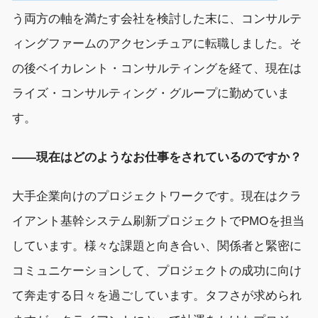
う両方
の軸
を満たす
会社
を
検討した末に
、コンサルテ
ィングファーム
のアクセンチュアに転職しました。
そ
の後ベイカレント・コンサルティングを経
て
、
現在は
ライズ・コンサルティング・グループに
勤めていま
す。
――
現在はどのようなお仕事をされているのですか？
大手企業向けのプロジェクトワークです。現在は
クラ
イアント
基幹システム
刷新
プロジェクトで
PMO
を担当
し
ています。
様々な課題と向き合い、
関係者と緊密に
コミュニケーションして
、
プロジェクトの
成功に向け
て
奔走する
日々を
過ごして
います
。
タフさが求められ