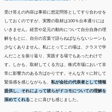
受け答えの内容は事前に
想定問答として
すり合わせ
を
しておくのですが、
実際の取材は100％台本通りには
いきません。
経営や
足元の動向
について
自分自身の理
解をもとに、自分の言葉で語
らねばならないシーンも
少なくありません。
私にとってこの場は、
クラス
で学
んだことを
振り返り、実践する場でもあったわけで
す。
しかも、
取材してくる方は、株式市場において非
常に影響力のある
方
ばかり
です
。
そんな
方々
に対して
緊張感を感じながらも
、
私が会社の代表者として情報
提供し、それによって彼らが
ドコモ
についての理解を
深めてくれ
る
ことに
喜び
も
感
じました。