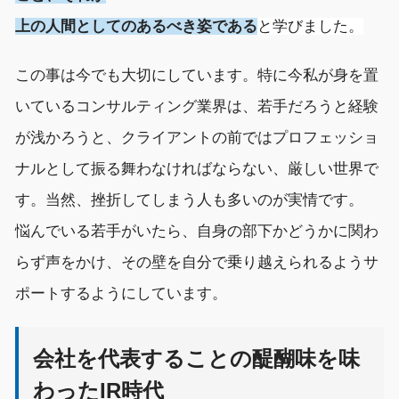
上の人間
としてのあるべき姿
である
と学びました
。
この
事
は今でも大切にしています。
特に今私が
身を置
いている
コンサルティング業界は、若手だろうと経験
が浅かろうと、クライアントの前
では
プロフェッショ
ナルとして振る舞わなければな
らない、厳しい世界で
す。
当然
、
挫折し
てしまう人も多い
のが実情です
。
悩んでいる若手がいたら、
自身の部下かどうかに関わ
らず
声をかけ
、
その
壁
を
自分で
乗り越え
られるよう
サ
ポートするようにしています。
会社を代表することの醍醐味を味
わったIR時代